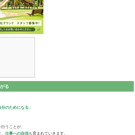
がる
自分のためになる
」
を行うことが、
り、
仕事への自信
も育まれていきます。