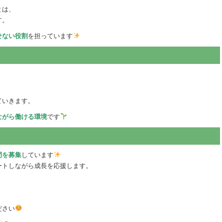
とは、
す。
せない役割
を担っています
ていきます。
ながら働ける環境
です
？
間を募集
しています
ートしながら成長を応援します。
ださい