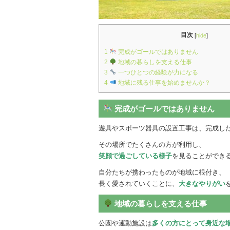
目次
[
hide
]
1
完成がゴールではありません
2
地域の暮らしを支える仕事
3
一つひとつの経験が力になる
4
地域に残る仕事を始めませんか？
完成がゴールではありません
遊具やスポーツ器具の設置工事は、完成し
その場所でたくさんの方が利用し、
笑顔で過ごしている様子
を見ることができ
自分たちが携わったものが地域に根付き、
長く愛されていくことに、
大きなやりがい
地域の暮らしを支える仕事
公園や運動施設は
多くの方にとって身近な