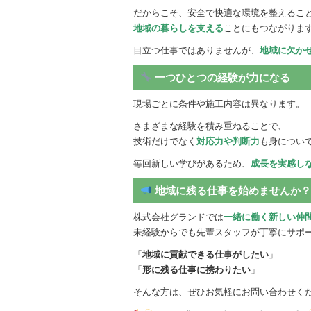
だからこそ、安全で快適な環境を整えるこ
地域の暮らしを支える
ことにもつながりま
目立つ仕事ではありませんが、
地域に欠か
一つひとつの経験が力になる
現場ごとに条件や施工内容は異なります。
さまざまな経験を積み重ねることで、
技術だけでなく
対応力や判断力
も身につい
毎回新しい学びがあるため、
成長を実感し
地域に残る仕事を始めませんか
株式会社グランドでは
一緒に働く新しい仲
未経験からでも先輩スタッフが丁寧にサポ
「
地域に貢献できる仕事がしたい
」
「
形に残る仕事に携わりたい
」
そんな方は、ぜひお気軽にお問い合わせく