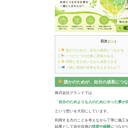
目次
[
hide
]
1
誰かのためが、自分の成長につながる
2
一つひとつの仕事に意味がある
3
仲間と支え合いながら成長できる
4
一緒に地域の未来を支えませんか？
誰かのためが、自分の成長につな
株式会社グランドでは、
「
自分のためよりも人のためにやった事が
という想いを大切にしています。
利用する方のことを考えながら丁寧に施工
結果として自分自身の
技術や経験
につなが