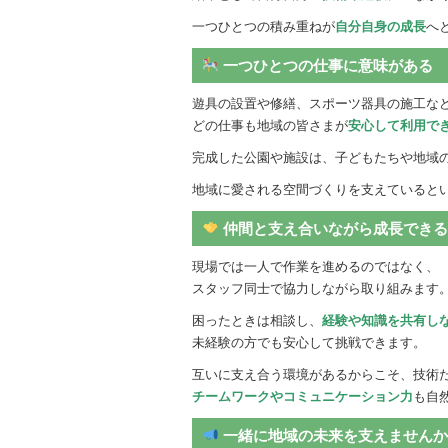
一つひとつの積み重ねが
自分自身の成長
へ
一つひとつの仕事に意味がある
遊具の設置や修繕、スポーツ器具の施工な
どの仕事も地域の皆さまが
安心して利用で
完成した公園や施設は、子どもたちや地域
地域に愛される空間づくりを支えていると
仲間と支え合いながら成長でき
現場では一人で作業を進めるのではなく、
スタッフ同士で協力しながら取り組みます
困ったときは相談し、
経験や知識を共有し
未経験の方でも安心して挑戦できます。
互いに支え合う環境があるからこそ、技術
チームワークやコミュニケーション力
も自
一緒に地域の未来を支えません